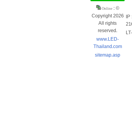
: ©
Online
Copyright 2026
IP 
All rights
21
reserved.
LT
www.LED-
Thailand.com
sitemap.asp