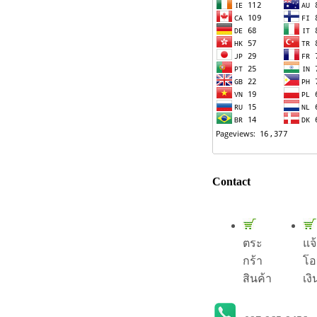
Contact
ตระ
แจ
กร้า
โอ
สินค้า
เงิ