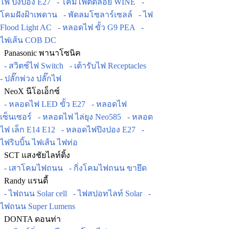
ไฟ ปิงปอง E27
- โคมไฟติดลอย WINE
-
โคมฝังฝ้าเพดาน
- พัดลมโซลาร์เซลล์
- ไฟ
Flood Light AC
- หลอดไฟ ขั้ว G9 PEA
-
ไฟเส้น COB DC
Panasonic พานาโซนิค
- สวิตช์ไฟ Switch
- เต้ารับไฟ Receptacles
- ปลั๊กพ่วง ปลั๊กไฟ
NeoX นีโอเอ็กซ์
- หลอดไฟ LED ขั้ว E27
- หลอดไฟ
เซ็นเซอร์
- หลอดไฟ ไล่ยุง Neo585
- หลอด
ไฟ เล็ก E14 E12
- หลอดไฟปิงปอง E27
-
ไฟริบบิ้น ไฟเส้น ไฟท่อ
SCT แสงชัยไลท์ติ้ง
- เสาโคมไฟถนน
- กิ่งโคมไฟถนน ขายึด
Randy แรนดี้
- ไฟถนน Solar cell
- ไฟสปอทไลท์ Solar
-
ไฟถนน Super Lumens
DONTA ดอนท่า