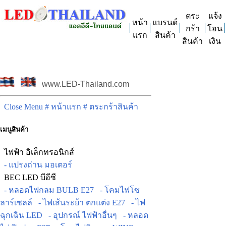
ตระ
แจ้ง
หน้า
แบรนด์
กร้า
โอน
แรก
สินค้า
สินค้า
เงิน
www.LED-Thailand.com
Close Menu
# หน้าแรก
# ตระกร้าสินค้า
เมนูสินค้า
ไฟฟ้า อิเล็กทรอนิกส์
- แปรงถ่าน มอเตอร์
BEC LED บีอีซี
- หลอดไฟกลม BULB E27
- โคมไฟโซ
ลาร์เซลล์
- ไฟเส้นระย้า ตกแต่ง E27
- ไฟ
ฉุกเฉิน LED
- อุปกรณ์ ไฟฟ้าอื่นๆ
- หลอด